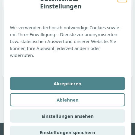
Einstellungen
gelesen oder bearbeitet
.
Die Vertretung übernimmt in dieser Zeit
Wir verwenden technisch notwendige Cookies sowie –
freundlicherweise die Praxis Zitscher
mit Ihrer Einwilligung – Dienste zur anonymisierten
Marktstraße 16, 37434 Gieboldehausen – Tel.
bzw. statistischen Auswertung unserer Website. Sie
können Ihre Auswahl jederzeit ändern oder
05528 / 8923
widerrufen.
Wir danken Ihnen herzlich für Ihr Verständnis.
Akzeptieren
Beitragsnavigation
ZURÜCK
Ablehnen
Herzlich Willkommen!
Einstellungen ansehen
Einstellungen speichern