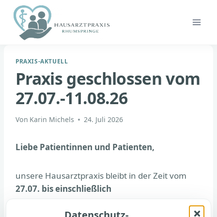
Zum
Inhalt
springen
PRAXIS-AKTUELL
Praxis geschlossen vom
27.07.-11.08.26
Von
Karin Michels
24. Juli 2026
Liebe Patientinnen und Patienten,
unsere Hausarztpraxis bleibt in der Zeit vom
27.07. bis einschließlich
11.08.2026
urlaubsbedingt geschlossen.
Datenschutz-
In diesem Zeitraum werden
keine E-Mails